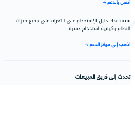
اتصل بالدعم
سيساعدك دليل الإستخدام على التعرف على جميع ميزات
النظام وكيفية استخدام دفترة.
اذهب إلى مركز الدعم
تحدث إلى فريق المبيعات
فريقنا جاهز للإجابة على استفساراتك حول الباقات، الأسعار،
وحلول دفترة المخصصة.
اتصل على 966115030301
تواصل مع المبيعات