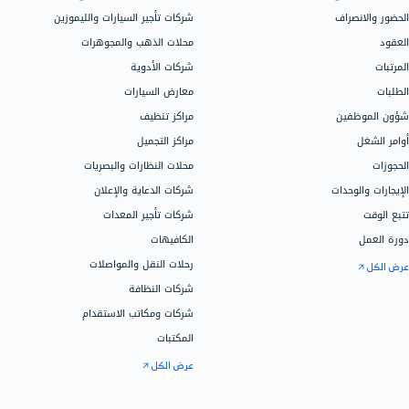
الباقات، الأسع
شركات الشحن واللوجستيك
اتصل على 966115030301
إدارة المكاتب القانونية والمحاماة
تواصل مع المب
الجيم ومراكز اللياقة
المراكز التعليمية
خدمات دفترة ا
متاجر قطع غيار السيارات
خدمات المحاس
العيادات والمراكز الطبية
تهيئة الحساب
مراكز صيانة السيارات
التخصيص
معامل التحاليل الطبية
محلات الجوالات
دفترة للأعمال
عيادات الأسنان
المدارس والحضانات
الموارد
الفنادق
مراكز الصيانة والدعم الفني
مقالات ودروس