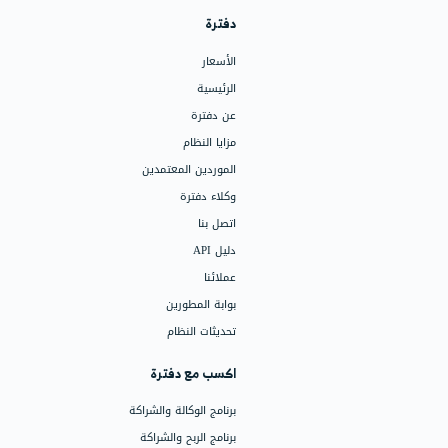
البرامج
الفواتير وعروض الأسعار
نقاط البيع (POS)
العروض
الأقساط
المبيعات المستهدفة والعمولات
التأمينات
متابعة العملاء
نقاط الولاء
النقاط والأرصدة