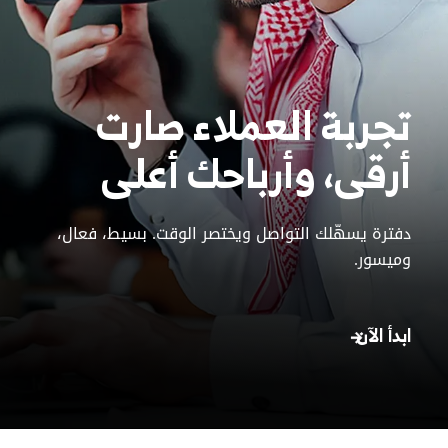
تجربة العملاء صارت
أرقى،
وأرباحك أعلى
دفترة يسهّلك التواصل ويختصر الوقت. بسيط، فعال،
وميسور.
ابدأ الآن