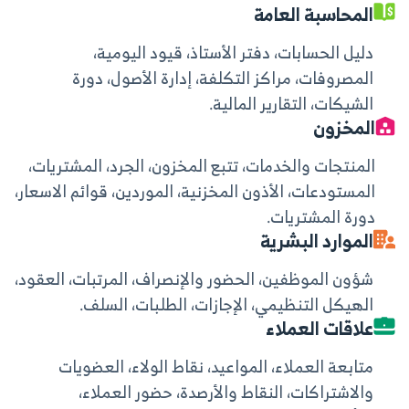
المحاسبة العامة
دليل الحسابات،
دفتر الأستاذ،
قيود اليومية،
المصروفات،
مراكز التكلفة،
إدارة الأصول،
دورة
الشيكات،
التقارير المالية.
المخزون
المنتجات والخدمات،
تتبع المخزون،
الجرد،
المشتريات،
المستودعات،
الأذون المخزنية،
الموردين،
قوائم الاسعار،
دورة المشتريات.
الموارد البشرية
شؤون الموظفين،
الحضور والإنصراف،
المرتبات،
العقود،
الهيكل التنظيمي،
الإجازات،
الطلبات،
السلف.
علاقات العملاء
متابعة العملاء،
المواعيد،
نقاط الولاء،
العضويات
والاشتراكات،
النقاط والأرصدة،
حضور العملاء،