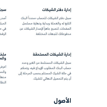
راكز تكلفة، وأدِرها عن طريق تحديد
تتبع الحسابات مع مراكز
ات بين الرئيسية منها والفرعية،
دونها واعرض كافة المع
ها في طريقة عرض شجرية للحصول
عبر الفلترة حسب مركز
ربة مرنة في التنقل بينها، واعرض
معين.
ليومية لكل مركز تكلفة والمعاملات
لية ذات الصلة.
 مراكز التكلفة
آلي ويدوي
ركز تكلفة أو أكثر بالحسابات المالية،
قم بأتمتة مراكز التكل
لنسبة المئوية ليتم تحميلها آلياً
للحساب نفسه، أو تعيينها
 فور إجراء العمليات المختلفة على
المعاملة بما في ذلك تس
.
المصروفات أو حركات قي