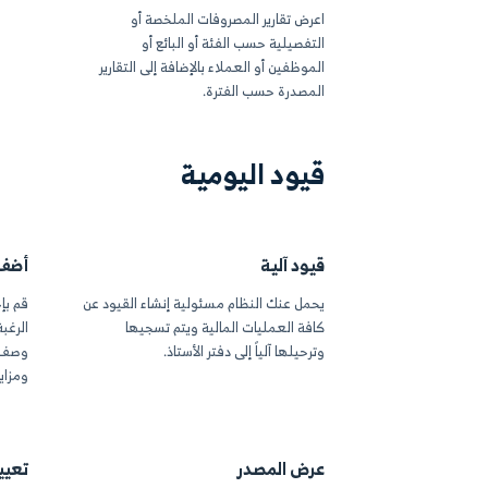
 تفصيلها جميعا في سند صرف واحد
تصميم القوالب سهلة ا
ضافة حسابات متعددة للمصروفات
معلومات شركتك وشعار
د مبلغ المصروف لكل حساب على
وغيرها المزيد مع قائمة
النائبة للنظام.
ر لحظية
قارير المصروفات الملخصة أو
لية حسب الفئة أو البائع أو
ين أو العملاء بالإضافة إلى التقارير
رة حسب الفترة.
د اليومية