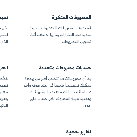
ة الوصف والضريبة وحساب الخزينة
مخصصة تناسب طبيعة 
المستلم ونوع المصروف، وأرفق
وخصصها بسهولة أثناء 
لات والمستندات ذات الصلة.
وفات المتكررة
تعيين مراكز التكل
متة المصروفات المتكررة عن طريق
عيِّن مركز أو أكثر من مر
عدد التكرارات وتاريخ الانتهاء أثناء
لمصروفاتك وسجل النسبة
 المصروفات.
الذي تم تحميله على كل
ات مصروفات متعددة
العرض الاحترافي و
ن مصروفاتك قد تتضمن أكثر من وجهة؛
خصِّص عرض مصروفاتك ب