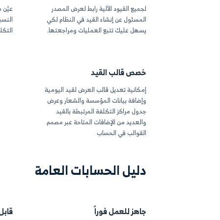
آلية
أضف القيود يدوياً
نك النظام مسئولية إنشاء القيود عن
قم بإجراء التسويات لل
لعمليات المالية ويتم تسجيها
الرغبة عبر تسجيل القيود
ا آلياً إلى دفتر الأستاذ.
وصف للقيد ووصف لكل
ومزايا إرفاق المستندات
المصدر
تعيين مراكز التكل
القيود الآلية رابط لعرض المصدر
عيّن مراكز التكلفة لحس
ل عن إنشاء القيد في النظام لكي
النسبة أو المبلغ الذي 
عليك تتبع العمليات ومراجعتها.
التكلفة المرتبط بالحسا