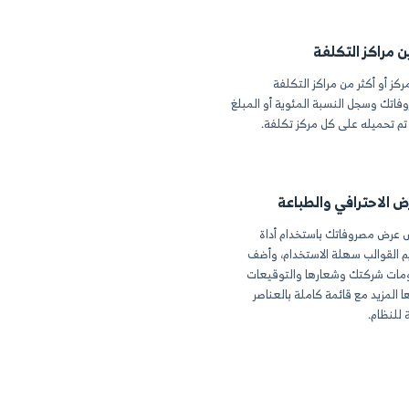
مكان صرف أموالك
التسجيل.
فة
اكز التكلفة
 المئوية أو المبلغ
 مركز تكلفة.
الطباعة
استخدام أداة