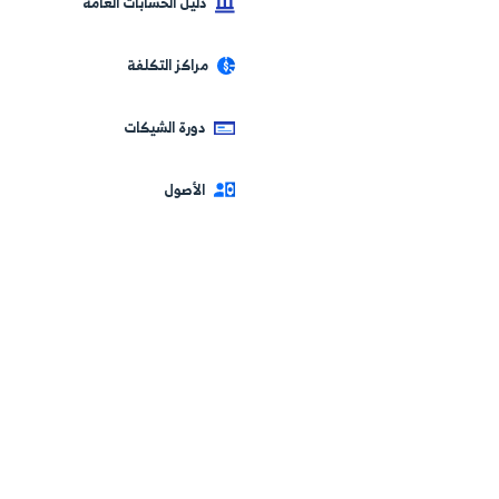
متضمن
يود اليومية
واسم 
الإيصا
ليل الحسابات العامة
المصر
اكز التكلفة
قم بأت
تحديد 
ورة الشيكات
تسجيل
لأصول
حساب
بما أ