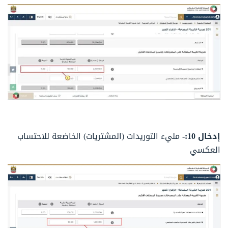
إدخال 10:-
مليء التوريدات (المشتريات) الخاضعة للاحتساب
العكسي