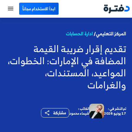
ابدأ الاستخدام مجاناً
الرئيسية
المركز التعليمي/
ادارة الحسابات
جميع الأقسام
تقديم إقرار ضريبة القيمة
نماذج محاسبية
المضافة في الإمارات: الخطوات،
حاسبات
المواعيد، المستندات،
والغرامات
مصطلحات محاسبية
البرامج
تم النشر في :
الكاتب :
اتصل بنا
مشاركة
17 يونيو 2026
شيماء محمود
EN