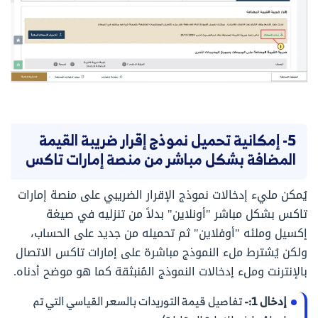
5- إمكانية تحميل نموذج إقرار ضريبة القيمة
المضافة بشكل مباشر من منصة إمارات تاكس
يُمكن مليء إدخالات نموذج الإقرار الضريبي على منصة إمارات
تاكس بشكل مباشر "أونلاين" بدلاً من تنزليه في صيغة
إكسيل وملئه "أوفلاين" ثم تحميله من جديد على الحساب،
ولكن يُشترط ملء النموذج مباشرة على إمارات تاكس الاتصال
بالإنترنت وملء إدخالات النموذج المُنبثقة كما هو موضح أدناه.
إدخال 1:-
تفاصيل قيمة التوريدات بالسعر القياسي التي تم