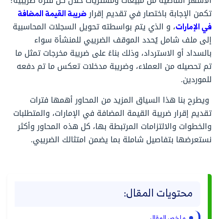
الأشهر الماضية من مبيعات ومشتريات خلال كل فترة ضريبية؟
تكمن الإجابة باختصار في تقديم إقرار
ضريبة القيمة المضافة
في الإمارات
، و الذي يتم بواسطته تحويل السجلات المحاسبية
إلى ملف شامل يُحدد الموقف الضريبي للمنشأة سواء
بالسداد أو الاسترداد، وذلك بناءً على ضريبة مخرجات تمثل ما
تم تحصيله من العملاء، وضريبة مدخلات تعكس ما تم دفعه
للموردين.
ويطرح بنا هذا السياق المزيد من المحاور أهمها فترات
تقديم إقرار ضريبة القيمة المضافة في الإمارات، والمتطلبات
والخطوات والالتزامات المرتبطة بها، كل هذه المحاور وأكثر
نستعرضها بتفاصيل شاملة بما يضمن امتثالك الضريبي.
محتويات المقال:
ملخص المقال