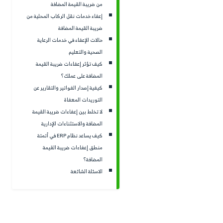
ت المالية المعفاة من ضريبة
ملخص المقال:
 المضافة وما لا يدخل ضمن
العقارات السكنية من ضريبة
السلع والخدمات المحددة ن
 المضافة ومتى تصبح صفرية
المرتبطة بها، بعكس التو
ة
يؤثر الفرق بين النشاط ا
لأراضي الفضاء أو غير المطوّرة
الضريبة، وطريقة إعداد الإ
بة القيمة المضافة
تشمل الخدمات المالية الم
خدمات نقل الركاب المحلية من
بينما الخدمات المالية ال
القيمة المضافة
لضريبة 5%.
لإعفاء في خدمات الرعاية
تكون العقارات السكنية مع
 والتعليم
ثر إعفاءات ضريبة القيمة
وليس للإعفاء الكامل.
ة على عملك؟
صدار الفواتير والتقارير عن