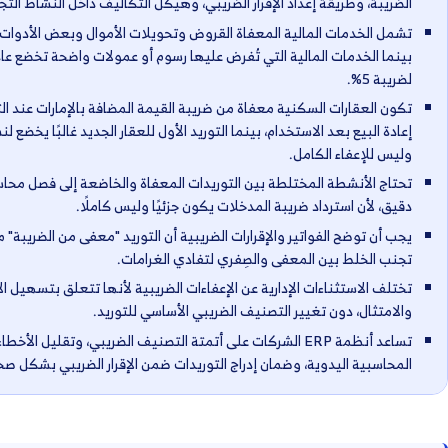
الإعفاء من ضريبة القيمة المضافة في الإمارات يعني عدم فرض VAT على بعض
ظاميًا، وعليه لا يحق للشركات استرداد ضريبة المدخلات
ريدات الصفرية والخاضعة.
لمعفى والصفري وخارج النطاق مباشرة على حق استرداد
قرار الضريبي، وهيكل التكاليف داخل النشاط التجاري.
عفاة القروض وتحويلات الأموال وبعض الأدوات المالية،
تي تُفرض عليها رسوم أو عمولات واضحة تخضع عادةً
فاة من ضريبة القيمة المضافة بالإمارات عند التأجير أو
إعادة البيع بعد الاستخدام، بينما التوريد الأول للعقار الجديد غالبًا يخضع لنسبة 0%