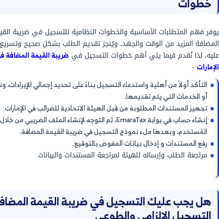
اصل والحساب البنكي.
اشرة للتسجيل الضريبي في الإمارات وإنما توجد
 الوقت المحدد قد يؤدي إلى غرامات مالية، أو
ة ERP مثل نظام دفترة السحابي دورًا مهمًا في تجهيز البيانات
المالية تلقائيًا، و حساب VAT بنسبة 5% تلقائيًا، وتسهيل رفع الإقرارات عبر
التسجيل في ضريبة القيمة المضافة في الإمارات في 5