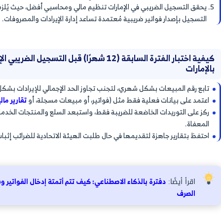
الحد الإختياري (187.500 درهم) والحد الإلزامي (375.000 درهم) ضمن حالة ضريبية خاصة
رك لصاحب النشاط حرية الاختيار إما أن يكون خارج
ون VAT، أو إما أن يدخل النظام الضريبي الإماراتي طوعًا مع الإلتزام بكل
 ضريبة القيمة المضافة وغير شامل في الإمارات
ابلة للاسترداد في الإمارات