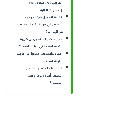
المطلوبة، والتوقيت المناسب ل
ديم الطلب قائمة المستندات
أكثر تجدها في سطور المقال ب
نات المطلوبة
رقمية ذكية.
التسجيل في ضريبة القيمة
ة عبر منصة إمارات تاكس
غرق مدة التسجيل في ضريبة
مُلخص النقاط
 المضافة في الإمارات؟
حدث بعد الموافقة؟ الرقم
الضريبي TRN، شهادة VAT،
يهدف التسجيل في ضريبة
التجارية والامتثال الضريب
ات التالية
التسجيل كم تبلغ رسوم
تنظيم خطوات ومستندات ا
ل في ضريبة القيمة المضافة
الهيئة الاتحادية للضرائب ومنصة
مارات؟
التأكد من أهلية التسجيل
حدث إذا لم تسجل في ضريبة
الأولى والأهم
 المضافة في الوقت المحدد؟
شائعة عند التسجيل في ضريبة