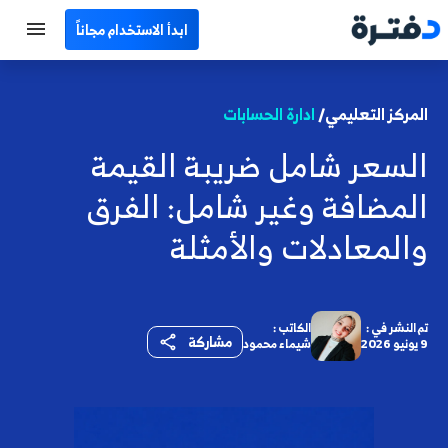
ابدأ الاستخدام مجاناً
الرئيسية
المركز التعليمي/
ادارة الحسابات
جميع الأقسام
السعر شامل ضريبة القيمة
نماذج محاسبية
المضافة وغير شامل: الفرق
حاسبات
والمعادلات والأمثلة
مصطلحات محاسبية
البرامج
تم النشر في :
الكاتب :
مشاركة
9 يونيو 2026
شيماء محمود
اتصل بنا
EN