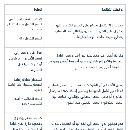
الأخطاء الشائعة
الحلول
لاستخراج قيمة الضريبة من
السعر الشامل يجب استخدام
حساب 5% بشكل مباشر على السعر الشامل الذي
معادلة:-
يحتوي على الضريبة بالفعل، وبالتالي هذا الحساب
يعطي نتيجة خاطئة ومبالغ فيها.
السعر الشامل / 1.05
حوّل كل الأسعار إلى
مقارنة أسعار غير متجانسة بين أحد الأسعار شامل
نفس الأساس (إما شامل
الضريبة والآخر غير شامل، فيبدو أحدهما أرخص وهو في
أو غير شامل) قبل
الحقيقة أغلى بعد الحساب النهائي.
المقارنة.
استخدام معادلة إضافة
بعض الأشخاص أو الشركات تعتمد على السعر الأساسي
الضريبة للأسعار الغير شاملة
وهي:-
فقط (غير شامل الضريبة) وتنسى إضافة 5% عند إصدار
الفاتورة أو عرض السعر النهائي، وبالتالي اختلاف بين
السعر النهائي = السعر
السعر المتوقع والسعر الفعلي عند الدفع.
الأساسي * 1.05
كتابة السعر بوضوح،
عدم توضيح نوع السعر في الفواتير أو العروض سواء
وتحديد ما إذا كان شامل
شامل الضريبة أو غير شامل، مما يؤدي إلى لبس كبير
أو غير شامل، وتفصيل