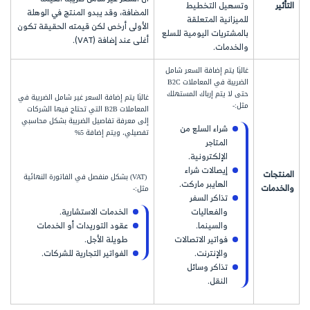
التأثير
وتسهيل التخطيط
المضافة، وقد يبدو المنتج في الوهلة
للميزانية المتعلقة
الأولى أرخص لكن قيمته الحقيقة تكون
بالمشتريات اليومية للسلع
أغلى عند إضافة (VAT).
والخدمات.
غالبًا يتم إضافة السعر شامل
الضريبة في المعاملات B2C
حتى لا يتم إرباك المستهلك
غالبًا يتم إضافة السعر غير شامل الضريبة في
مثل:-
المعاملات B2B التي تحتاج فيها الشركات
إلى معرفة تفاصيل الضريبة بشكل محاسبي
شراء السلع من
تفصيلي، ويتم إضافة 5%
المتاجر
الإلكترونية.
إيصالات شراء
المنتجات
(VAT) بشكل منفصل في الفاتورة النهائية
الهايبر ماركت.
والخدمات
مثل:-
تذاكر السفر
والفعاليات
الخدمات الاستشارية.
والسينما.
عقود التوريدات أو الخدمات
فواتير الاتصالات
طويلة الأجل.
والإنترنت.
الفواتير التجارية للشركات.
تذاكر وسائل
النقل.