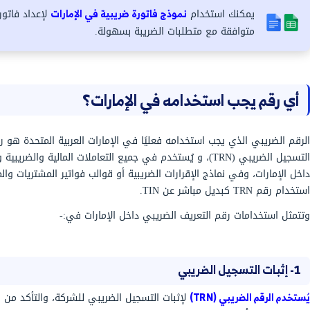
لسعر شامل ضريبة القيمة المضافة وغير شامل في
TI؟
لا، لا تصدر دولة الإمارات العربية المتحدة رقم TIN بشكل مستقل أو بنفس المفهوم
وإنما تُصدر البديل الذي يؤدي نفس الغرض وهو الرقم الضريبي (TRN) أو رقم ضريبة
رف الضريبي المستخدم داخل الدولة، ويكون رقم مميز
على 15 رقمًا يحصل عليه الأفراد والشركات لتحصيل الضريبة قانونيًا