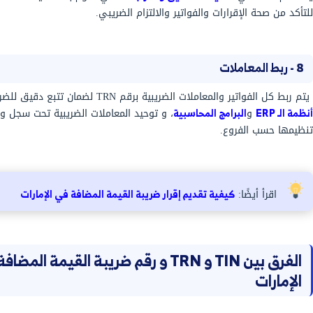
لا يتم إصدار فواتير ضريبية مُعتمدة في الإمارات إلا إذا كانت تحتوي على رقم TRN
وني أساسي.
لتعريف الضريبي TRN هو الأساس لاسترداد ضريبة المدخلات على المصروفات
 ضريبة القيمة المضافة.
لضريبية إلا باحتوائها على رقم التعريف الضريبي لتحديد