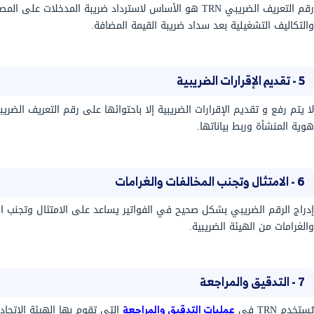
إثبات التسجيل الضريبي للشركة، والتأكد من الوضع
ظام ضريبة القيمة المضافة في الإمارات، حيث يُعد هذه
ساسية للهيئة الاتحادية للضرائب FTA.
يكون رقم التسجيل الضريبي أساسيًا عند التعامل مع الموردين والشركات B2B أو
ع العملاء B2C وذلك سواء داخل وخارج الإمارات، وذلك لتفادي مشاكل
خصم الضريبة.