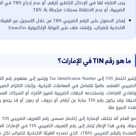
رقم التعريف الضريبي TIN هو عبارة عن رقم فريد يُستخدم بشكل عام دوليًا
لتجارية، وتختلف كل دولة في تسمية هذا الرقم،
في الإمارات لإثبات التسجيل الضريبي، و إصدار فواتير ضريبية
 المدخلات، وتقديم الإقرارات الضريبية.
تتمثل أبرز الأخطاء الشائعة المرتبطة بالرقم الضريبي TRN في الإمارات التي
يجب الانتباه لها في الإدخال الخاطئ للرقم، أو عدم إدراج TRN في الفواتير
بسجلات مرتبطة بالـ TRN.
يُمكن الحصول على الرقم الضريبي TRN من خلال التسجيل عبر الهيئة
ف على البوابة الإلكترونية EmaraTax.