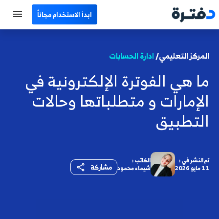
ابدأ الاستخدام مجاناً
الرئيسية
المركز التعليمي/
ادارة الحسابات
جميع الأقسام
ما هي الفوترة الإلكترونية في
نماذج محاسبية
الإمارات و متطلباتها وحالات
حاسبات
التطبيق
مصطلحات محاسبية
البرامج
تم النشر في :
الكاتب :
مشاركة
11 مايو 2026
شيماء محمود
اتصل بنا
EN