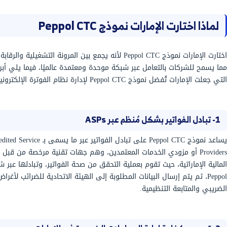
إلى الآلية الرقابية التي تسمح للجهات الحكومية ويُمثلها في
ة الاتحادية للضرائب) من متابعة الفواتير والتحقق من
واء خلال مرحلة إصدار الفاتورة، أو بعد الإرسال، وذلك
حظية للمعاملات التجارية التي تتم داخل الإمارات.
DCTCE يُشير إلى Decentralized Continuous Transaction Control and Exchange ويعني
 في المعاملات وتبادل الفواتير إلكترونيًا) وهو النموذج