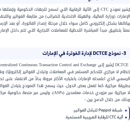
CT وDCTCE، وترتبط الأدوار الوظيفية المختلفة لهذه المفاهيم في إطار
لإلكترونية، وذلك بما يضمن الالتزام بالمعايير
ن وزارة المالية الإماراتية، والهيئة الاتحادية للضرائب،
قته بمنظومة الفوترة الإلكترونية الإماراتية:-
اختصار لـ Pan-European Public Procurement Online وهو معيار عالمي بدأ استخدامه
في أوروبا كمشروع تجريبي في 2008 لتنظيم وتبسيط تبادل المعاملات الإلكترونية عبر
 وجدارته التقنية في التجارة الإلكترونية، ومن ثم بدأ
المية تعتمد بنيتها التحتية على معايير موحدة مثل
 و PINT-AE لتبادل الفواتير الإلكترونية بين الشركات والجهات المسؤولة