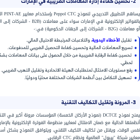
الرسمي الذي اعتمدته الإمارات باعتباره الأكثر مرونة بدلاً من الاعتماد على تطبيق CTC
لدول، حيث يسمح هذا النموذج بتبادل الفواتير بطريقة
لا مركزية عبر مزودي خدمات معتمدين (ASPs)، وليس عبر منصة حكومية مركزية واحدة،
ج Peppol CTC
اختارت الإمارات نموذج Peppol CTC لأنه يجمع بين المرونة التشغيلية والرقابة الرقمية،
 شبكة موحدة ومعتمدة عالميًا، فيما يلي أبرز الأسباب
رونية:-