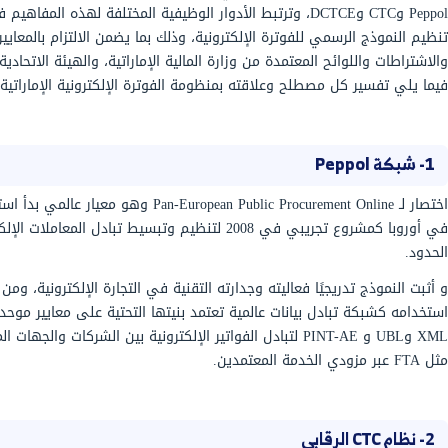
ة إلكترونيًا بشكل لحظي.
موذج Peppol CTC في الإمارات على إنشاء بيئة رقمية موحدة لتبادل الفواتير
 قياسية ومعتمدة دوليًا، ويأتي استخدام النموذج ضمن
نحو التحول الرقمي لتعزيز الامتثال الضريبي.
واستكمالاً لشرح تعريف نموذج بيبول، تستطيع المؤسسات من خلال شبكة Peppol
ستندات التجارية عبر مزودي خدمات معتمدين، دون الحاجة
ابكة ومعقدة مع كل جهة، مما يساهم في تسريع
ة الرقمية للأعمال في الإمارات العربية المتحدة.
رونية في الإمارات على بعض المصطلحات الرئيسية وهي