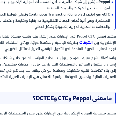
تشمل أدوار دور مزودي الخدمة المعتمدين ASPs في نموذج Peppol CTC:-
وتأمين تبادل البيانات، والتكامل والربط مع أنظمة
ER مُتكامل مثل نظام دفترة هو العنصر الأهم للاستعداد لتطبيق
لمية لتبادل المستندات التجارية الإلكترونية بشكل رقمي
لجهات المعنية.
هو اختصار لـ Continuous Transaction Controls وتعني ضوابط المعاملات
لجهات التنظيمية من رقابة ومتابعة واعتماد الفواتير