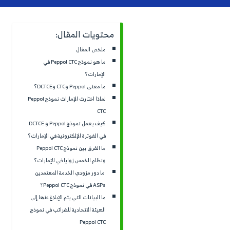
كيف تتمكن الشركات في الإمارا
ت المقال:
متوافق مع متطلبات الهيئة الات
لمقال
Peppol CTC المُخصص لتنظيم
ما هو نموذج Peppol CTC في
الخمسة - DCTC".
ات؟
 وDCTCE؟
لماذا اختارت الإمارات نموذج Peppol
كيف يعمل نموذج Peppol و DCTCE
لمرحلة جديدة من الفوترة الإلك
ترة الإلكترونية في الإمارات؟