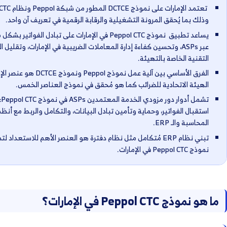
Peppol CTC في الإمارات هو الآلية التي تنظم تبادل الفواتير والمعاملات
لجهات التنظيمية في الإمارات بطريقة قياسية ومعتمدة
تعتمد الإمارات على نموذج DCTCE المطور من شبكة Peppol ونظام CTC الرقابي،
لتشغيلية والرقابة الرقمية في تعريف آن واحد.
يساعد تطبيق نموذج Peppol CTC في الإمارات على تبادل الفواتير بشكل مُنظم
كفاءة إدارة المعاملات الضريبية في الإمارات، وتقليل التكاليف
الفرق الأساسي بين آلية عمل نموذج Peppol ونموذج DCTCE هو عنصر الإبلاغ إلى
ب كما هو مُحقق في نموذج العناصر الخمس.