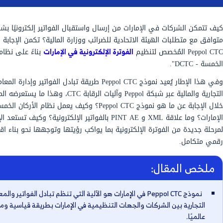
ت من إرسال واستقبال الفواتير إلكترونيًا بشكل
حادية للضرائب ووزارة المالية؟ تكمن الإجابة في نموذج
الفوترة الإلكترونية في الإمارات
بناءً على نظام "الأركان
وفي هذا الإطار يُعيد نموذج Peppol CTC طريقة تبادل الفواتير وإدارة المعاملات
التجارية والمالية عبر شبكة Peppol وآليات الرقابة CTC، وهذا ما يستعرضه المقال من
خلال الإجابة عن ما هو نموذج Peppol CTC؟ وكيف يعمل نظام الأركان الخمس في
الإمارات؟ وما علاقة XML و PINT AE بالفواتير الإلكترونية؟ وكيف تستعد الإمارات
ترونية بما يواكب رؤيتها وتوجهها نحو بناء اقتصاد