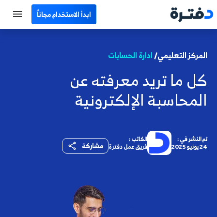
ابدأ الاستخدام مجاناً
الرئيسية
المركز التعليمي/
ادارة الحسابات
جميع الأقسام
كل ما تريد معرفته عن
نماذج محاسبية
المحاسبة الإلكترونية
حاسبات
مصطلحات محاسبية
تم النشر في :
الكاتب :
مشاركة
24 يونيو 2025
فريق عمل دفترة
البرامج
اتصل بنا
EN