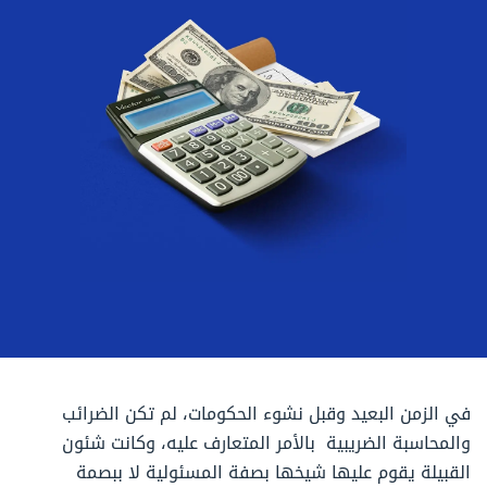
في الزمن البعيد وقبل نشوء الحكومات، لم تكن الضرائب
والمحاسبة الضريبية بالأمر المتعارف عليه، وكانت شئون
القبيلة يقوم عليها شيخها بصفة المسئولية لا ببصمة