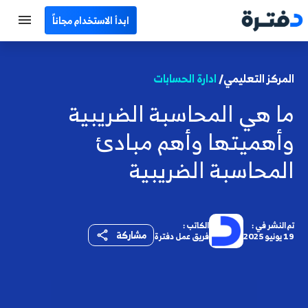
ابدأ الاستخدام مجاناً
الرئيسية
المركز التعليمي/
ادارة الحسابات
جميع الأقسام
ما هي المحاسبة الضريبية
نماذج محاسبية
وأهميتها وأهم مبادئ
حاسبات
المحاسبة الضريبية
مصطلحات محاسبية
البرامج
تم النشر في :
الكاتب :
مشاركة
19 يونيو 2025
فريق عمل دفترة
اتصل بنا
EN