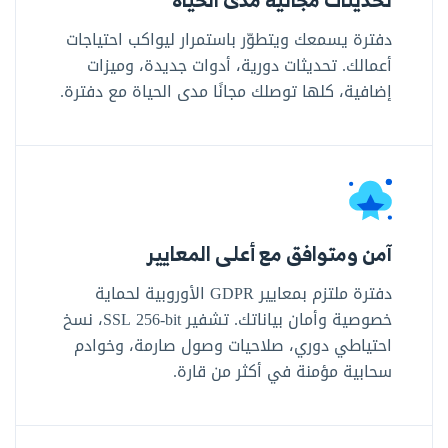
دفترة يسمعك ويتطوّر باستمرار ليواكب احتياجات
أعمالك. تحديثات دورية، أدوات جديدة، وميزات
إضافية، كلها توصلك مجانًا مدى الحياة مع دفترة.
آمن ومتوافق مع أعلى المعايير
دفترة ملتزم بمعايير GDPR الأوروبية لحماية
خصوصية وأمان بياناتك. تشفير SSL ‎256-bit‎، نسخ
احتياطي دوري، صلاحيات وصول صارمة، وخوادم
سحابية مؤمنة في أكثر من قارة.