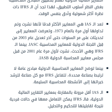
التقارير المالية الدولية تهتم بتطبيق المبادئ المحاسبية
بغض النظر أسلوب التطبيق، لهذا تجد أن الـ IFRS ذات
نظرة أكثر شمولية وأدق بنفس الوقت.
تعد الـ IAS هي المعايير الأكثر قدمًا لأنها نشرت وتم
تداولها أول مرة بالعام 1973، وتعرضت المعايير إلى
تحديثات على مر السنوات حتى آخر تعديل عام 2003 من
قِبَل اللجنة الدولية للمعايير المحاسبية IASC. بينما الـ
IFRS وهي الأحدث، نشرت لأول مرة عام 2001 من قبل
مجلس معايير المحاسبة الدولية IASB.
بينما توضح المعايير المحاسبية الدولية مبادئ عامة لا
ترتبط بصناعة محددة، تتفاعل IFRS مع كل صناعة لترشد
خبرائها إلى الأنشطة المحاسبية السليمة.
الـ IAS أقل مرونة بالمقارنة بمعايير التقارير المالية
الدولية، فالـ IFRS يمكن التعامل معها في حالات فردية
نتيجة لقابليتها للتحكيم والتحليل.