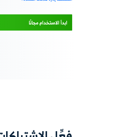
 مدى تقدم عملائك
لبرامج التدريبية
وضوعة لهم
كات عملائك وتجديدها، وكذلك البرامج التدريبية الخاصة
التزامهم مع المدربين المخصصين لهم، بالإضافة إلى
يقة لمشترياتهم من المستلزمات الغذائية المختلفة التي
م، مع تعيين مدربين لكل منهم على حدة وتنظيم
تدريب لضمان عدم التداخل بين مواعيد غيرهم من