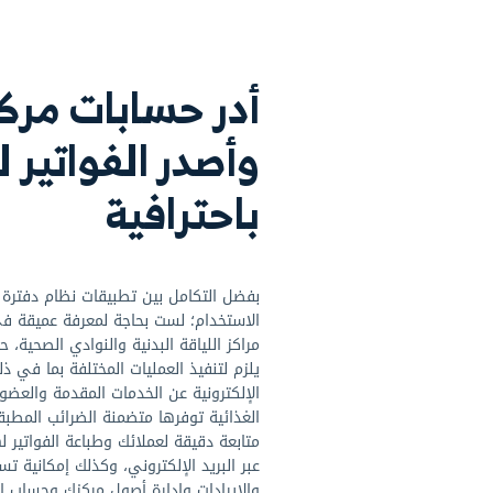
ك استخدام برنامج إدارة النوادي الرياضية
سجل حضور ال
مجانًا لمدة 14 يوم. سجل عضويات العملاء،
بسهولة. أدر 
 أنواع العضويات، واستفد من نظام
باحترافية لض
ارات العضويات
وتحقيق قيم
حسابات مركزك
ر الفواتير لعملائك