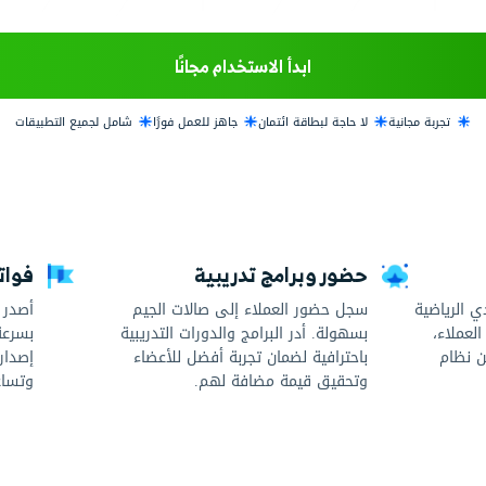
ير الاشتراكات وعمل فواتير دورية للعضويات الشهرية، بالإضافة 
 في مخزونك، ومتابعة عملائك باحترافية للوصول إلى الأهداف
لمخصصة لهم، مع متابعة طاقم العمل لديك ولإدارة الفروع بس
 مجريات أعمالك بما في ذلك تقارير الربح والخسارة.
 الاستخدام مجانًا
ائتمان
جاهز للعمل فورًا
شامل لجميع التطبيقات
مج تدريبية
فواتير وتقارير ما