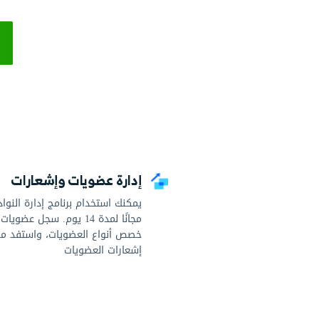
يُمَّكِّنك برنامج النادي الرياضي من دفترة من إصدار فوات
فعالة لمبيعاتك من المنتجات والمكملات الغذائية وحركتها
وكذلك تتبع اشتراكاتهم ومشترياتهم والبرامج التدريبية ا
مع إمكانية إصدار تقارير تفصيلية عن
ابدأ
تجربة مجانية
لا حاجة لبطاقة 
رة عضويات وإشعارات
حضور وبرا