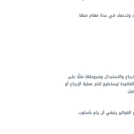
ا استلمه العميل من
ه العميل وألوانه
ات يفيد الطرفين.
لعميل، بمتابعة الكميات
لمصروفات.
ة في كثير من الأحيان
 عليها خصم خاص للعميل،
ات. في حالة تطبيق ضريبة القيمة المضافة 14% أو 15% أو حسب القانون المتبع في دولتك،
 أن تظهر هذه القيمة في ذيل الفاتورة. كما أن المطاعم والمقاهي المصرية، على سبيل المثال، تضيف ضريبة خدمة تبلغ 12%، لهذا ينبغي إضافتها