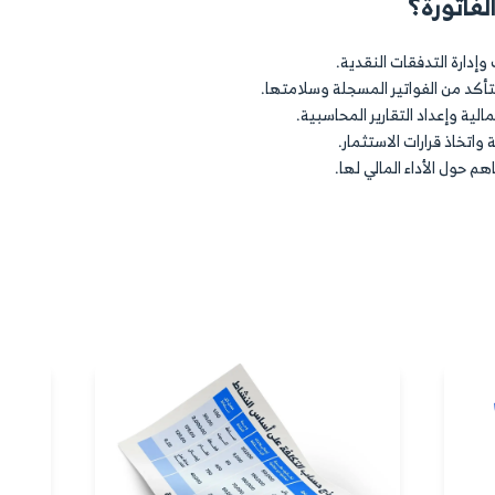
د خاص بالعميل أو مبيعات كل منتج. فتنظيم الفواتير ينبغي
ي وقت أو جهد.