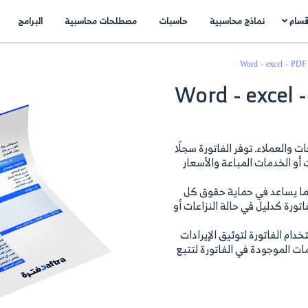
اسبات
مصطلحات محاسبية
البرامج
اتصل بنا
N
W
..
ًا
أو
ت