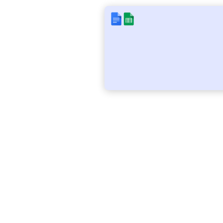
 عدة مهام منها:
ل وشروطها مثلًا على
فظ العميل بالفاتورة ليستطيع لتتم عملية الإرجاع أو