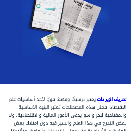
تعريف الإيرادات
يعتبر ترسيخًا وفهمًا قويًا لأحد أساسيات علم
الاقتصاد، فمثل هذه المصطلحات تعتبر البنية الأساسية
والمفتاحية لبحر واسع يدعى الأمور المالية والاقتصادية، ولا
يمكن التدرج في هذا العلم والسير فيه دون امتلاك بعض
المفاهيم الأساسية مثل معني الإيرادات وأنواعها وتأثيرها،