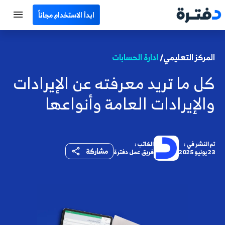
ابدأ الاستخدام مجاناً
الرئيسية
المركز التعليمي/
ادارة الحسابات
جميع الأقسام
كل ما تريد معرفته عن الإيرادات
نماذج محاسبية
والإيرادات العامة وأنواعها
حاسبات
مصطلحات محاسبية
تم النشر في :
الكاتب :
مشاركة
23 يونيو 2025
فريق عمل دفترة
البرامج
اتصل بنا
EN