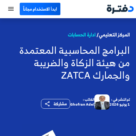
ابدأ الاستخدام مجاناً
الرئيسية
المركز التعليمي/
ادارة الحسابات
جميع الأقسام
البرامج المحاسبية المعتمدة
نماذج محاسبية
من هيئة الزكاة والضريبة
حاسبات
والجمارك ZATCA
مصطلحات محاسبية
البرامج
تم النشر في :
الكاتب :
مشاركة
1 يونيو 2026
Ghofran Adel
اتصل بنا
EN