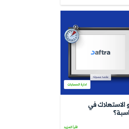
ادارة الحسابات
فته عن