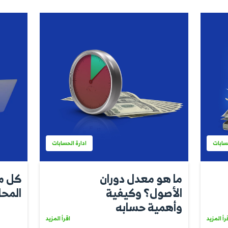
بيقها في
اقرأ المزيد