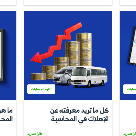
إدارة المخازن
ن المخزون
كل ما تريد معر