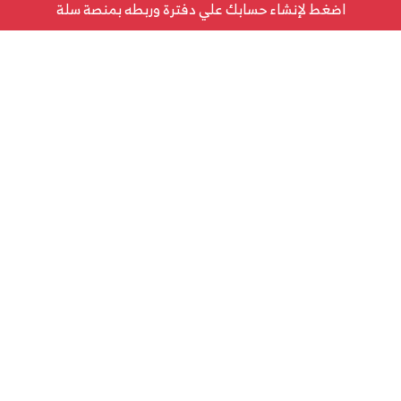
اضغط لإنشاء حسابك علي دفترة وربطه بمنصة سلة
اذهب إلى مركز الدعم
تحدث إلى فريق المبيعات
فريقنا جاهز للإجابة على استفساراتك حول الباقات، الأسعار،
وحلول دفترة المخصصة.
اتصل على 966115030301
تواصل مع المبيعات
تابع حسابات متجرك على سلة بربط محاسبي أذكى
دفترة