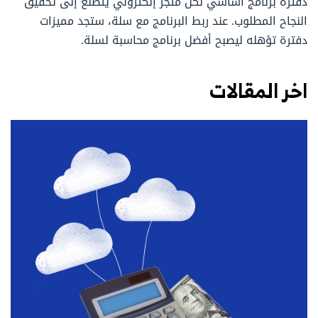
دفترة برنامج أساسي لكل متجر إلكتروني يتطلع إلى تحقيق
النجاح المطلوب. عند ربط البرنامج مع سلة، ستجد مميزات
دفترة تؤهله ليصبح أفضل برنامج محاسبة لسلة.
اخر المقالات