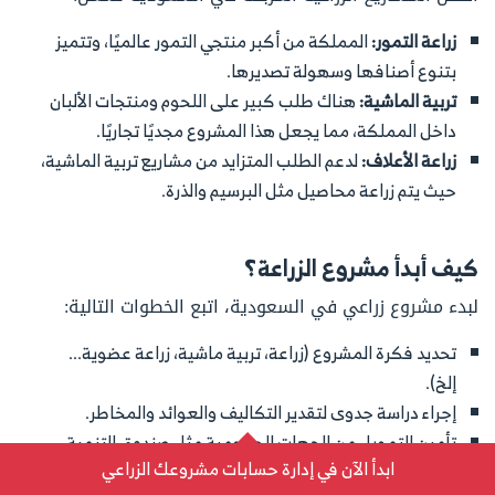
زراعة التمور:
المملكة من أكبر منتجي التمور عالميًا، وتتميز
بتنوع أصنافها وسهولة تصديرها.
تربية الماشية:
هناك طلب كبير على اللحوم ومنتجات الألبان
داخل المملكة، مما يجعل هذا المشروع مجديًا تجاريًا.
زراعة الأعلاف:
لدعم الطلب المتزايد من مشاريع تربية الماشية،
حيث يتم زراعة محاصيل مثل البرسيم والذرة.
كيف أبدأ مشروع الزراعة؟
لبدء مشروع زراعي في السعودية، اتبع الخطوات التالية:
تحديد فكرة المشروع (زراعة، تربية ماشية، زراعة عضوية...
إلخ).
إجراء دراسة جدوى لتقدير التكاليف والعوائد والمخاطر.
تأمين التمويل من الجهات الحكومية مثل صندوق التنمية
ابدأ الآن في إدارة حسابات مشروعك الزراعي
الزراعية أو من مستثمرين.