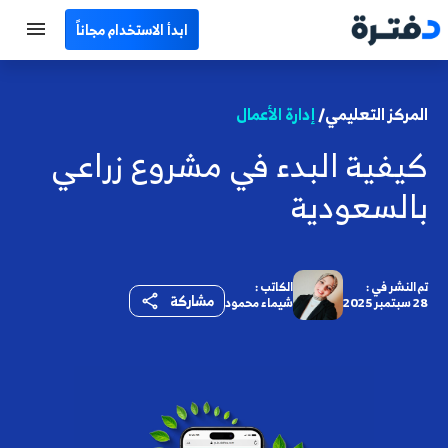
ابدأ الاستخدام مجاناً
الرئيسية
المركز التعليمي/
إدارة الأعمال
جميع الأقسام
كيفية البدء في مشروع زراعي
نماذج محاسبية
بالسعودية
حاسبات
مصطلحات محاسبية
تم النشر في :
الكاتب :
مشاركة
28 سبتمبر 2025
شيماء محمود
البرامج
اتصل بنا
EN