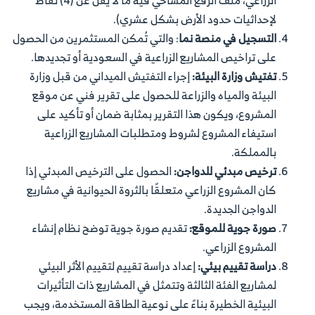
الزراعي، ملف الرفع المساحي فيه ما لا يقل عن (4) نقاط
لإحداثيات حدود الأرض بشكل عشري).
التسجيل في منصة نما
: والتي تُمكن المستثمرين من الحصول
على تراخيص المشاريع الزراعية في السعودية أو تجديدها.
تفتيش وزارة البيئة:
إجراء التفتيش الميداني من قبل وزارة
البيئة والمياه والزراعة للحصول على تقرير فني عن موقع
المشروع، ويكون هذا التقرير بمثابة ضمان أو تأكيد على
استيفاء المشروع لشروط ومتطلبات المشاريع الزراعية
بالمملكة.
ترخيص مبدئي للدواجن:
الحصول على الترخيص المبدئي إذا
كان المشروع الزراعي متعلقًا بالثروة الحيوانية في مشاريع
الدواجن الجديدة.
صورة جوية للموقع:
تقديم صورة جوية توضح نظام إنشاء
المشروع الزراعي.
دراسة تقييم بيئي:
إعداد دراسة تقييم لتقييم الأثر البيئي
لمشاريع الفئة الثالثة وتتمثل في اﻟﻤﺸﺎرﻳﻊ ذات اﻟﺘﺄﺛﻴﺮات
اﻟﺒﻴﺌﻴﺔ اﻟﺨﻄﻴﺮة بناءً على ﻧﻮﻋﻴﺔ اﻟﻄﺎﻗﺔ اﻟﻤﺴﺘﺨﺪﻣﺔ، ويجب