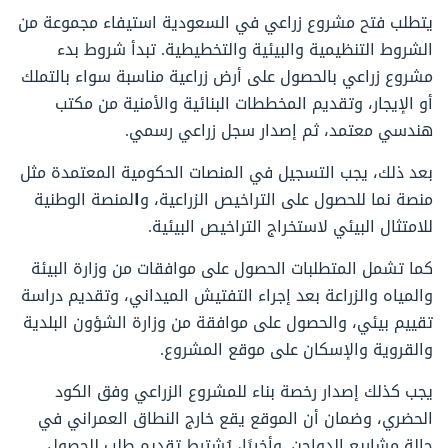
يتطلب فتح مشروع زراعي في السعودية استيفاء مجموعة من
الشروط التنظيمية والبيئية والتخطيطية. تبدأ شروط بدء
مشروع زراعي بالحصول على أرض زراعية مناسبة سواء بالتملك
أو الإيجار، وتقديم المخططات البنائية والأمنية من مكتب
هندسي معتمد، ثم إصدار سجل زراعي رسمي.
بعد ذلك، يجب التسجيل في المنصات الحكومية المعتمدة مثل
ا
منصة نما للحصول على التراخيص الزراعية، و
لمنصة الوطنية
للامتثال البيئي لاستخراج التراخيص البيئية.
كما تشمل المتطلبات الحصول على موافقات من وزارة البيئة
والمياه والزراعة بعد إجراء التفتيش الميداني، وتقديم دراسة
تقييم بيئي، والحصول على موافقة من وزارة الشؤون البلدية
والقروية والإسكان على موقع المشروع.
يجب كذلك إصدار رخصة بناء للمشروع الزراعي وفق الكود
الحضري، وضمان أن الموقع يقع خارج النطاق العمراني في
حالة مشاريع الدواجن. وأخيرًا، يُشترط تقديم طلب للحصول