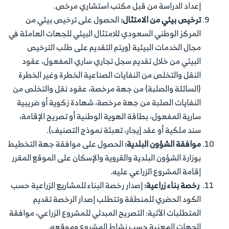
إعداد الدراسة من قبل مكتب استشاري مرخص.
ترخيص بيئي من الامتثال:
الحصول على ترخيص بيئي من
المركز الوطني السعودي للامتثال البيئي للجهات العاملة في
مجال الخدمات البيئية (ويتم التقديم على طلب الترخيص
البيئي من خلال تقديم سجل تجاري ساري المفعول، عقود
النقل والتخلص من النفايات الصناعية الخطرة وغير الخطرة
(السائلة والصلبة) من جهة مرخصة، عقود نقل والتخلص من
النفايات الصلبة من جهة مرخصة، شهادة زكوية أو ضريبية
سارية المفعول، بطاقة الهوية الوطنية أو تصريح الإقامة،
سند ملكية أو عقد إيجار، تعبئة نموذج التصنيف).
موافقة الشؤون البلدية:
الحصول على موافقة جهة التخطيط
بوزارة الشؤون البلدية والقروية والإسكان على الموقع المقرر
إقامة المشروع الزراعي عليه.
رخصة بناء زراعية:
إصدار رخصة البناء للمشاريع الزراعية حسب
الكود الحضري للمنطقة وتتطلب إصدار الرخصة تقديم
المتطلبات الآتية: التصريح المبدئي للمشروع الزراعي، موافقة
الجهات المعنية حسب نشاط المشروع وموقعه.