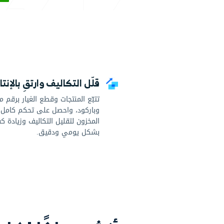
ابدأ
تجربة مجانية
لا حاجة لبطاقة 
ل التكاليف وارتقِ بالإنتاجية
تحكّم بال
ع المنتجات وقطع الغيار برقم مسلسل
راقب جودة ا
ركود، واحصل على تحكم كامل في
الخدمة بانت
زون لتقليل التكاليف وزيادة كفاءة الأداء
العملاء وتح
ل يومي ودقيق.
مستمر وموث