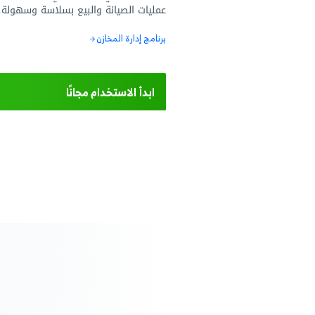
 قطع الغيار برقم
سل وباركود