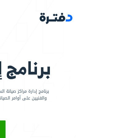
رات
البرامج
مجالات ا
برنامج إدارة مر
برنامج إدارة مراكز صيانة السيارات المتكامل من دفترة، قد
والفنيين على أوامر الصيانة، وتابع الأداء والمخزون والع
مركز الخدمة لديك، وحس