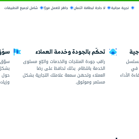
 الاستخدام مجانًا
ائتمان
جاهز للعمل فورًا
شامل لجميع التطبيقات
جودة وخدمة العملاء
سوّق وتواصل بذ
لمنتجات والخدمات واتبّع مستوى
سوّق لخدماتك بسهول
ظام. بذلك تحافظ على رضا
بشكل مباشر. احصل ع
سّن سمعة علامتك التجارية بشكل
حول الأداء والماليات ل
وق.
وزيادة الربحية.