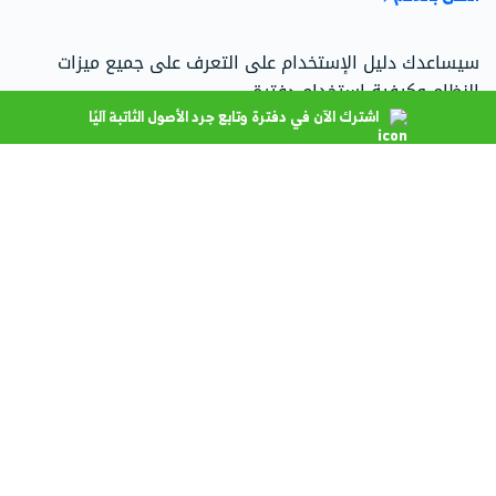
سيساعدك دليل الإستخدام على التعرف على جميع ميزات
النظام وكيفية استخدام دفترة.
اشترك الآن في دفترة وتابع جرد الأصول الثاتبة آليًا
اذهب إلى مركز الدعم
تحدث إلى فريق المبيعات
فريقنا جاهز للإجابة على استفساراتك حول الباقات، الأسعار،
وحلول دفترة المخصصة.
اتصل على 966115030301
تواصل مع المبيعات