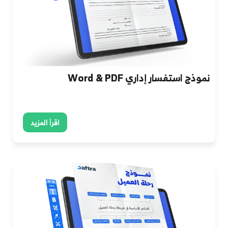
نموذج استفسار إداري Word & PDF
اقرأ المزيد