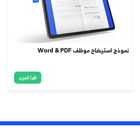
نموذج استيضاح موظف Word & PDF
اقرأ المزيد