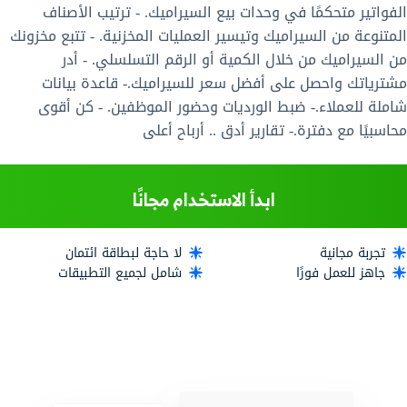
الفواتير متحكمًا في وحدات بيع السيراميك. - ترتيب الأصناف
المتنوعة من السيراميك وتيسير العمليات المخزنية. - تتبع مخزونك
من السيراميك من خلال الكمية أو الرقم التسلسلي. - أدر
مشترياتك واحصل على أفضل سعر للسيراميك.- قاعدة بيانات
شاملة للعملاء.- ضبط الورديات وحضور الموظفين. - كن أقوى
محاسبيًا مع دفترة.- تقارير أدق .. أرباح أعلى
ابدأ الاستخدام مجانًا
تجربة مجانية
لا حاجة لبطاقة ائتمان
جاهز للعمل فورًا
شامل لجميع التطبيقات