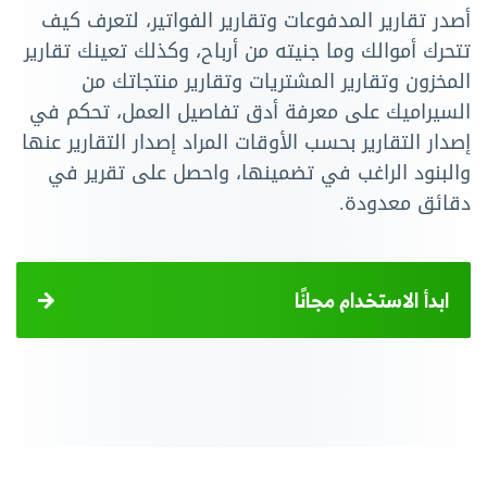
أصدر تقارير المدفوعات وتقارير الفواتير، لتعرف كيف
تتحرك أموالك وما جنيته من أرباح، وكذلك تعينك تقارير
المخزون وتقارير المشتريات وتقارير منتجاتك من
السيراميك على معرفة أدق تفاصيل العمل، تحكم في
إصدار التقارير بحسب الأوقات المراد إصدار التقارير عنها
والبنود الراغب في تضمينها، واحصل على تقرير في
دقائق معدودة.
ابدأ الاستخدام مجانًا