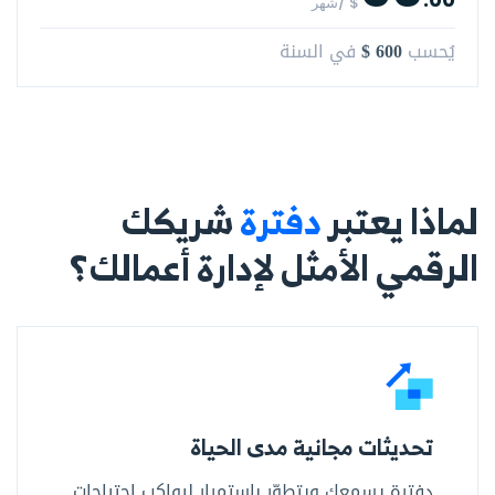
$ /شهر
$ 600
يُحسب
في السنة
لماذا يعتبر
دفترة
شريكك
الرقمي الأمثل لإدارة أعمالك؟
تحديثات مجانية مدى الحياة
دفترة يسمعك ويتطوّر باستمرار ليواكب احتياجات