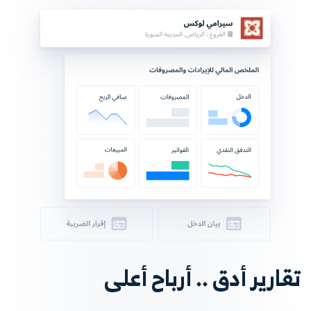
تقارير أدق .. أرباح أعلى