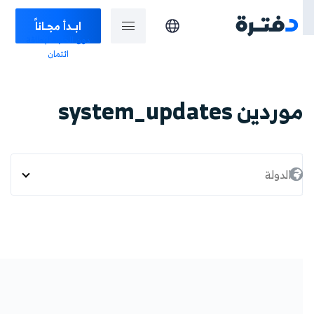
ابـدأ مجـاناً
دون الحاجة لبطاقة
ائتمان
وردين system_updates