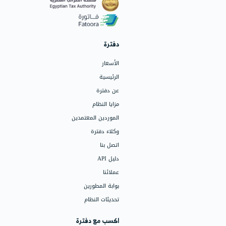
تطيع الحصول على رصيدى؟
دام الرصيد الخاص بك لشراء خدمات دفترة المختلفةاو يمكنك تقديم طل