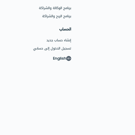
البرامج
الفواتير وعروض الأسعار
نقاط البيع (POS)
العروض
الأقساط
المبيعات المستهدفة والعمولات
التأمينات
متابعة العملاء
نقاط الولاء
النقاط والأرصدة