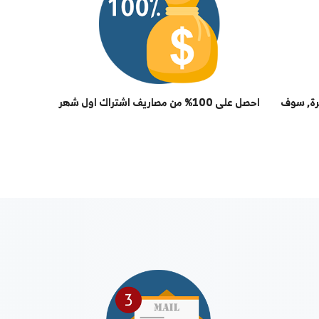
احصل على رابط الش
بمشاركته مع اص