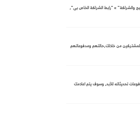
ترة, او يمكنك سحب
 الى 500$