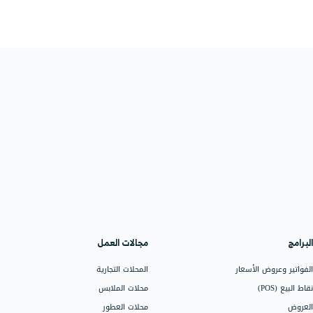
الفعل, من القائمة اليسرى اضغط على "برنامج الربح والشراكة"
»
"ر
ماعى
ل او الدفع على دفترة,وتستطيع عرض قائمة كاملة بالمشتركين من خ
بمجرد ان يقوم صديقك بتحديث حسابه الى واحدة من خطط اسعارنا, سوف تحصل على 100% م