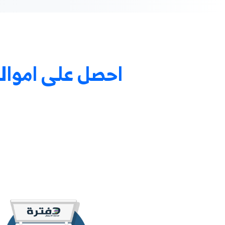
احصل 
 على اموالك بخطوات س