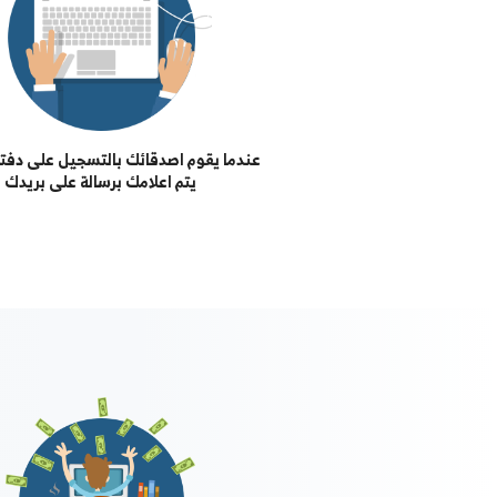
م اصدقائك بالتسجيل على دفترة, سوف
احصل على 100% من مصاريف اشتراك اول شهر
يتم اعلامك برسالة على بريدك