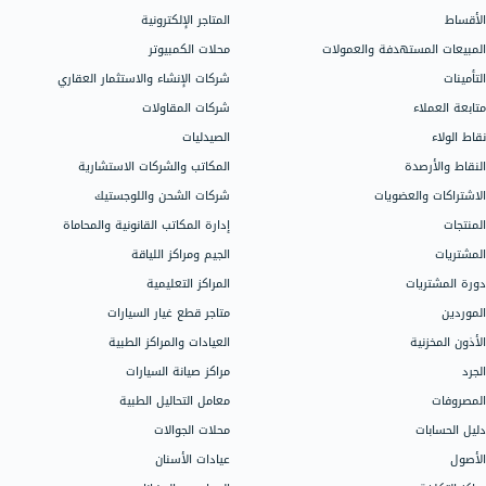
ب سحب للرصيد عندما يصل لحد ادنى 500$