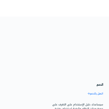
ابط الشراكة الخاص بى",
لالك,حالتهم ومدفوعاتهم
ن اشتراك الشهر الأول، و10% من مدفوعات تحديثاته للأبد, وسوف يتم اعلامك