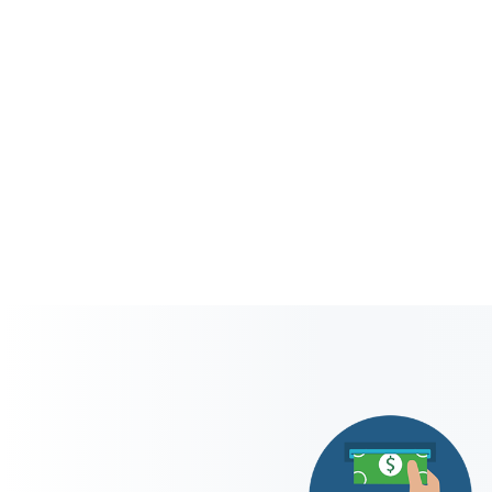
راكة الخاص بك وقم
دقائك ومعارفك