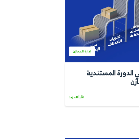
إدارة المخازن
لمستندية