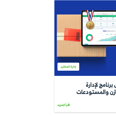
إدارة المخازن
صناف
اقرأ المزيد