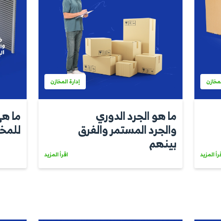
إدارة المخازن
د الدوري
ما هي الدورة ا
ستمر والفرق
للمخازن