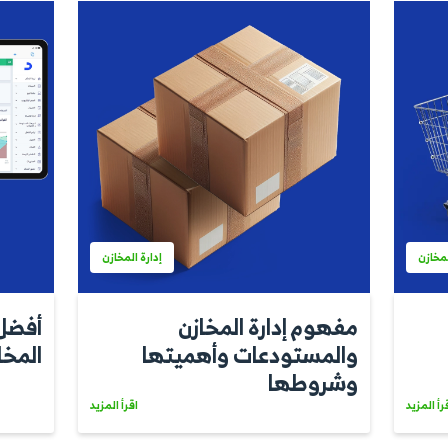
إدارة المخازن
ما هو OCR وكيف يمكن
كيفية تكويد أ
يقة التعامل
المخازن
ت في شركتك؟
اقرأ المزيد