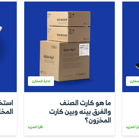
إدارة المخازن
ة المخازن
أفضل برنامج لإد
ات وأهميتها
المخازن والمس
اقرأ المزيد