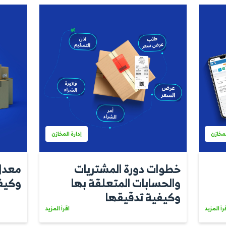
إدارة المخازن
ت الصنف
استخدامات إذن
ه وبين كارت
المخازن ومراحل