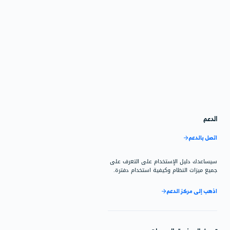
مخزون
اقرأ المزيد