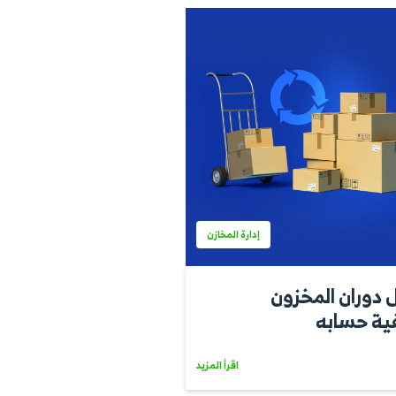
إدارة المخازن
 صرف
 عمله