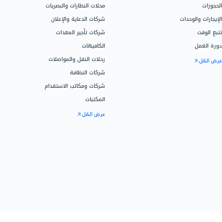
خدمات دفترة ا
المراكز التعليمية
متاجر قطع غيار السيارات
خدمات المحاس
العيادات والمراكز الطبية
تهيئة الحساب
مراكز صيانة السيارات
التخصيص
معامل التحاليل الطبية
دفترة للأعمال
محلات الجوالات
عيادات الأسنان
الموارد
المدارس والحضانات
مقالات ودروس
الفنادق
من دفترة وإدار
مراكز الصيانة والدعم الفني
المدونة
شركات تأجير السيارات والليموزين
المركز التعليم
محلات الذهب والمجوهرات
شركات الأدوية