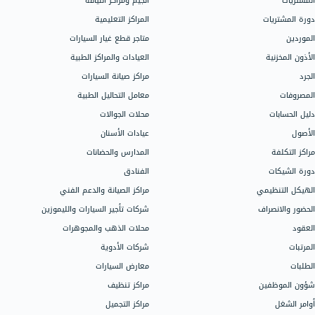
مجالات العمل
الدعم
اتصل بالدعم
المحلات التجارية
محلات الملابس
سيساعدك دليل
محلات العطور
جميع ميزات ال
المتاجر الإلكترونية
اذهب إلى مركز 
محلات الكمبيوتر
شركات الإنشاء والاستثمار العقاري
شركات المقاولات
تحدث إلى فر
الصيدليات
فريقنا جاهز ل
المكاتب والشركات الاستشارية
الباقات، الأسع
شركات الشحن واللوجستيك
اتصل على 966115030301
إدارة المكاتب القانونية والمحاماة
تواصل مع المب
الجيم ومراكز اللياقة