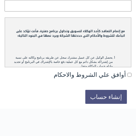
مع إتمام التعاقد كأحد الوكلاء لتسويق وتداول برنامج دفترة، فأنت تؤكد على
اتباعك للشروط والأحكام التي حددتها الشركة ويرد نصها في البنود التالية:
يحصل الوكيل عن كل عميل مشترك سجل عن طريقه برنامج وكالته على نسبة
من إشتراكه بشكل دائم مع كل عملية دفع خاصة بالإشتراك في البرنامج أو تجديد
مادام حساب الوكالة مفعل.
للوكيل الحق في المطالبة بمقابل من العميل جراء تدريبه أو تعليمه البرنامج، أو أي
أوافق علي الشروط والاحكام
خدمات أخرى يقدمها للعميل بشرط توضيح قيمة إشتراك دفترة الحقيقي للعميل،
وفصل المتحصلات الأخرى عن قيمة إشتراك برنامج دفترة بشكل لا لبس فيه.
في حالة تحصيل الوكيل المبلغ مباشرة من العميل لإيراده إلى دفترة، لا يجوز له
زيادة المبلغ المحدد للإشتراك في البرنامج عن الأسعار المعلنة، وفي حالة وجود
متحصلات أخرى خاصة بالوكيل يجب فصلها في بنود بعيدة عن إشتراك البرنامج،
إنشاء حساب
وفي حالة قيام الوكيل بزيادة سعر البرنامج عن الخطط المعلنة في دفترة يحق
لدفترة إيقاف برنامج الوكالة.
يقوم النظام في دفترة بتوضيح قيمة الإشتراك الحقيقي كاملا للعميل دون إظهار أي
معلومات له عن عمولة الوكيل، ويتم منح قيمة عمولة الوكيل داخليا من النظام
بشكل آلي.
مبلغ العمولة المصروف للوكيل يعتبر شاملا الضريبة المطلوبة من الوكيل، في حال
كان الوكيل مؤسسة مسجلة فمسؤلية دفع ضريبة القيمة المضافة لمتحصلاته من
برنامج الوكالة تقع عليه، ودفترة غير مسؤل عن أي مصاريف ضريبية أو تشغيلية غير
النسبة المعلنة في البرنامج.
يتم حجز قيمة عمولة أي إشتراك لمدة شهر في حساب الوكيل من تاريخ دفع