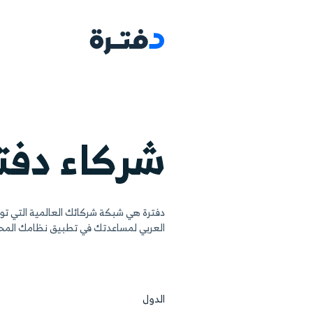
البرامج
مجالات ا
اء دفترة العا
بكة شركائك العالمية التي توفر دعماً احترافياً محلياً يلبي ا
ساعدتك في تطبيق نظامك المحاسبي وإتقانه بشكل كامل. اعثر 