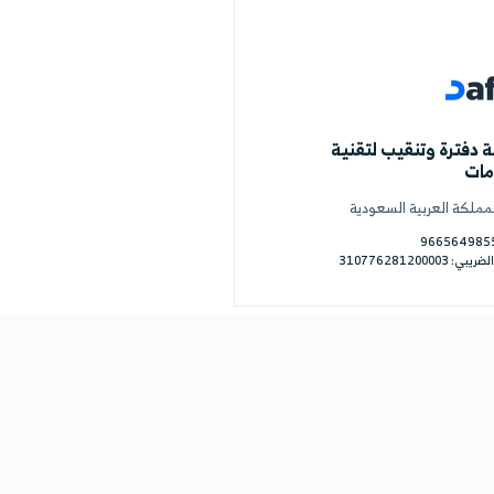
الاعلان
ى واجهة الخليج
25
par