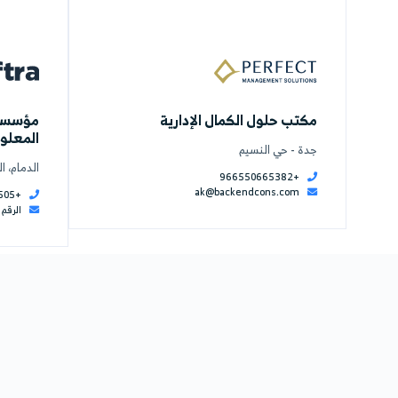
لأشياء
مؤسسة كنه للدعاية و
ضة - شارع حفصة بنت عمر
الدمام، طريق الخليج، مبن
للأعمال، الدور الثالث، مكتب 
-
+966537055099
-
0566627455
konhstudio.com
tner@konhstudio.com