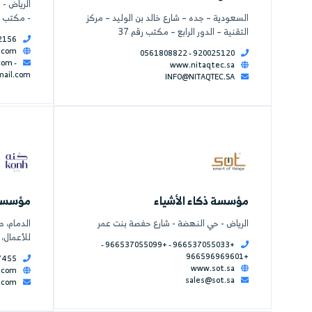
الشبكي لتقنية
شركة بيت الحلول الم
الرياض - حي القيروان- ش شي
شارع خالد بن الوليد – مركز
- مكتب رقم ١٣
ابع – مكتب رقم 37
095091
-
0501162156
www.hoska.com
056180882
Info@hosksa.com
-
www
Hosksa2030@gmail.com
INFO@