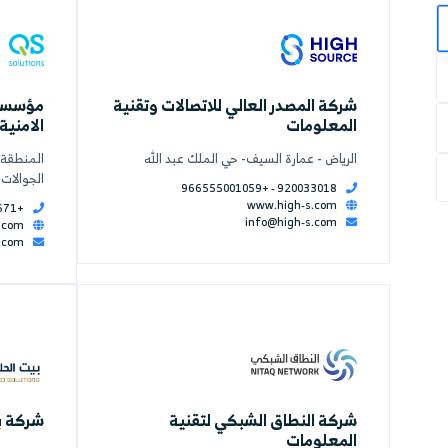
لعالي للاتصالات وتقنية
مؤسسة الحلول السري
الامنية
سيف- حي الملك عبد الله
المنطقة الشرقية - الاحساء
الجوالات
+96655500105
www
+966569709671
inf
www.fast-sol.com
help@fasts-soul.com