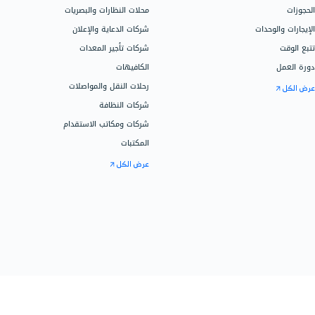
فريقنا جاهز ل
المكاتب والشركات الاستشارية
الباقات، الأسع
شركات الشحن واللوجستيك
اتصل على 966115030301
إدارة المكاتب القانونية والمحاماة
تواصل مع المب
الجيم ومراكز اللياقة
المراكز التعليمية
خدمات دفترة ا
متاجر قطع غيار السيارات
خدمات المحاس
العيادات والمراكز الطبية
تهيئة الحساب
مراكز صيانة السيارات
التخصيص
معامل التحاليل الطبية
محلات الجوالات
دفترة للأعمال
عيادات الأسنان
المدارس والحضانات
الموارد
الفنادق