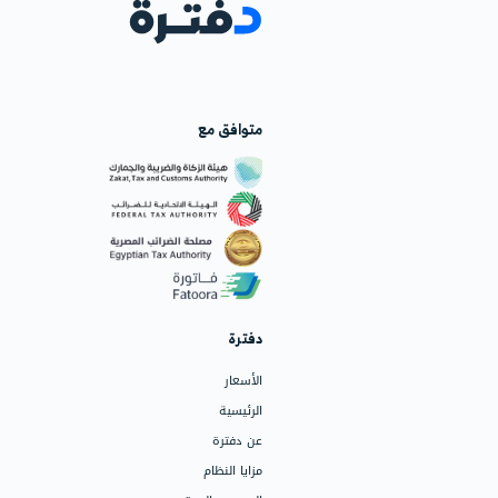
مكتب حلول الك
جدة - حي النسيم
+966550665382
endcons.com