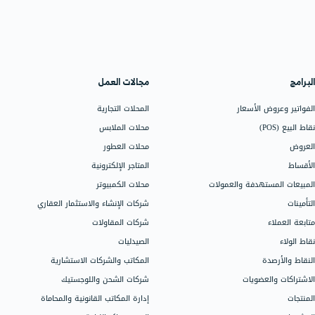
مال الإدارية
مؤسسة دفترة وتنقيب
المعلومات
الدمام، المملكة العربية ا
ak@back
+966564985505
الرقم الضريبي: 310776281200003