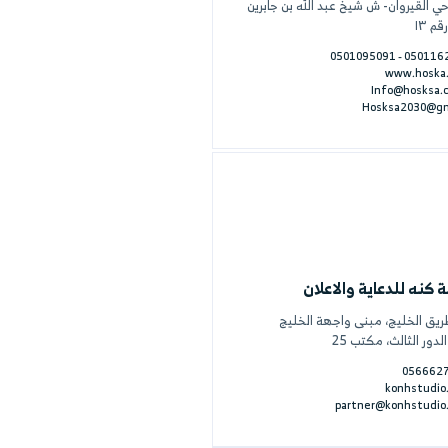
تكاملة
خ عبد الله بن جابرين
0501