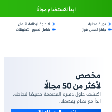
ابدأ الاستخدام مجانًا
تجربة مجانية
لا حاجة لبطاقة ائتمان
جاهز للعمل فورًا
شامل لجميع التطبيقات
مخصص
لأكثر من 50 مجالًا
اكتشف حلول دفترة المصممة خصيصًا لنجاحك،
ابدأ مع نظام يفهمك.