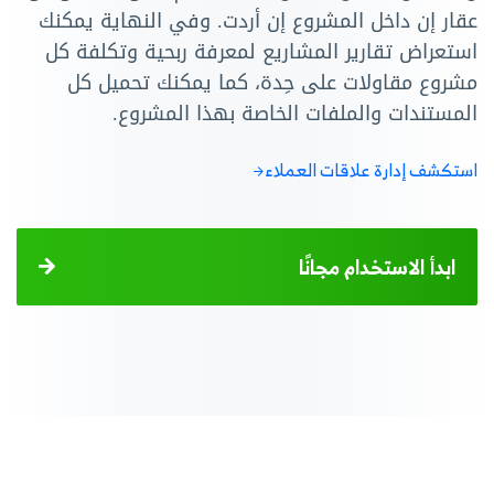
عقار إن داخل المشروع إن أردت. وفي النهاية يمكنك
استعراض تقارير المشاريع لمعرفة ربحية وتكلفة كل
مشروع مقاولات على حِدة، كما يمكنك تحميل كل
المستندات والملفات الخاصة بهذا المشروع.
استكشف إدارة علاقات العملاء
ابدأ الاستخدام مجانًا