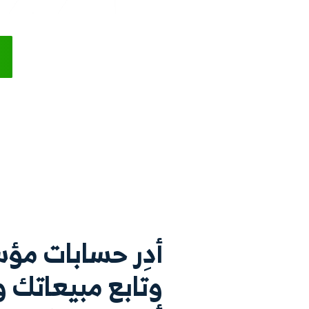
يعد دفترة برنامج متكامل لإدارة شركات الشحن واللوجستيك 
عن عمليات الشحن وتنظيم العملاء ومواعيد استلام وت
باحترافية،إلى جانب قواعد الإرسال الآلي التي تتيح لك
البريد الإلكتروني أو الرسائل النصية القصيرة، وكذلك إم
ابدأ
تجربة مجانية
لا حاجة لبطاقة 