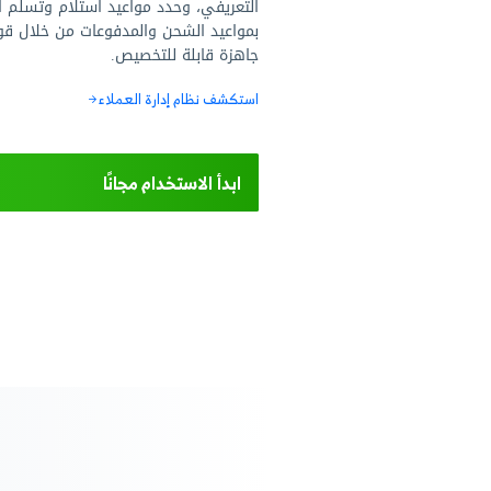
م عملاءك وأنشئ
ا لكلٍ منهم