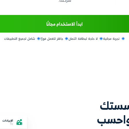
بواجهة سهلة الاستخدام تدعم اللغة العربية، حيث يمكنك إصد
سليم الشحنات، بالإضافة إلى متابعة دقيقة لمراحل الشحن وإ
 إرسال تنبيهات إلى عملائك لإعلامهم بوصول الشحنات وغيره
كانية إصدار تقارير تفصيلية للحصول على رؤية أوضح حول سير 
شركتك.
 الاستخدام مجانًا
ائتمان
جاهز للعمل فورًا
شامل لجميع التطبيقات