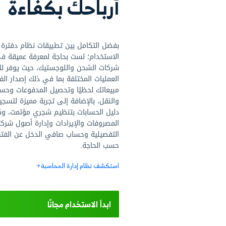
 حسابات مؤسستك
ع مبيعاتك واحسب
حك بكفاءة
امل بين تطبيقات نظام دفترة والواجهة سهلة
؛ لست بحاجة لمعرفة عميقة في مجال المحاسبة في
حن واللوجستيك، حيث يوفر لك كل ما يلزم لتنفيذ
لمختلفة بما في ذلك إصدار الفواتير الإلكترونية ومتابعة
حظيًا وتحصيل المدفوعات وحساب تكاليف الشحن