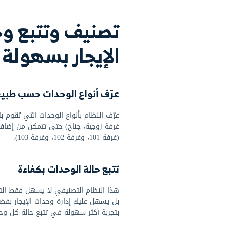
خصص
ر من 50 مجالًا
 حلول دفترة المصممة خصيصًا لنجاحك، ابدأ مع نظام يفهم