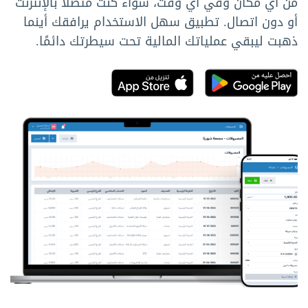
من أي مكان وفي أي وقت، سواء كنت متصلًا بالإنترنت
أو دون اتصال. تطبيق سهل الاستخدام يرافقك أينما
ذهبت ليبقي عملياتك المالية تحت سيطرتك دائمًا.