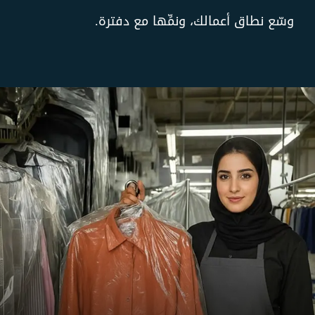
وسّع نطاق أعمالك، ونمِّها مع دفترة.