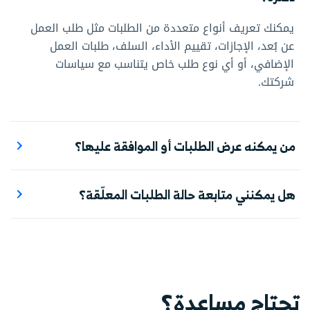
يمكنك تعريف أنواع متعددة من الطلبات مثل طلب العمل
عن بُعد، الإجازات، تقييم الأداء، السلف، طلبات العمل
الإضافي، أو أي نوع طلب خاص يتناسب مع سياسات
شركتك.
من يمكنه عرض الطلبات أو الموافقة عليها؟
يتيح لك دفترة ضبط الصلاحيات لكل نوع طلب على حدة،
بحيث تحدد من يمكنه إضافة أو عرض أو اعتماد أو رفض
هل يمكنني متابعة حالة الطلبات المعلّقة؟
الطلبات، سواء على مستوى الموظفين، الفروع، الأقسام،
نعم، يعرض لك النظام لوحة تحكم مخصصة تُظهر جميع
أو أدوار وظيفية محددة.
الطلبات المعلّقة وحالاتها، مع إمكانية الوصول السريع
للموافقة أو الرفض.
تحتاج مساعدة؟