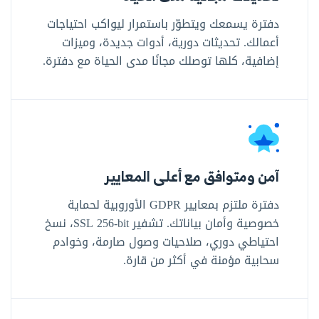
دفترة يسمعك ويتطوّر باستمرار ليواكب احتياجات
أعمالك. تحديثات دورية، أدوات جديدة، وميزات
إضافية، كلها توصلك مجانًا مدى الحياة مع دفترة.
آمن ومتوافق مع أعلى المعايير
دفترة ملتزم بمعايير GDPR الأوروبية لحماية
خصوصية وأمان بياناتك. تشفير SSL ‎256-bit‎، نسخ
احتياطي دوري، صلاحيات وصول صارمة، وخوادم
سحابية مؤمنة في أكثر من قارة.