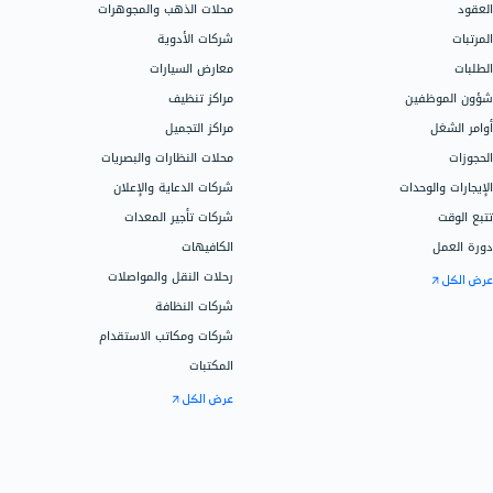
اتصل بالدعم
المحلات التجارية
محلات الملابس
سيساعدك دليل
محلات العطور
جميع ميزات ال
المتاجر الإلكترونية
اذهب إلى مركز 
محلات الكمبيوتر
شركات الإنشاء والاستثمار العقاري
شركات المقاولات
تحدث إلى فري
الصيدليات
فريقنا جاهز ل
المكاتب والشركات الاستشارية
الباقات، الأسع
شركات الشحن واللوجستيك
اتصل على 966115030301
إدارة المكاتب القانونية والمحاماة
تواصل مع المب
الجيم ومراكز اللياقة
المراكز التعليمية
خدمات دفترة ا