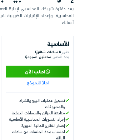
ة محاسبية باحترافية
 شريكك المحاسبي لإدارة العمليات المالية بدقة وكفاءة. يمك
، وإعداد الإقرارات الضريبية لفريقنا المتخصص. تضمن هذه ا
سية
المتقدمة
حتى
16 ساعة شهريًا