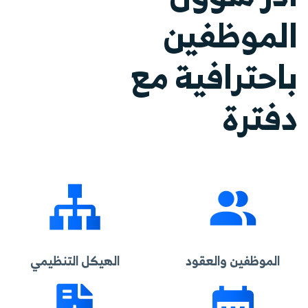
الموظفين
باحترافية مع
دفترة
الموظفين والعقود
الهيكل التنظيمي