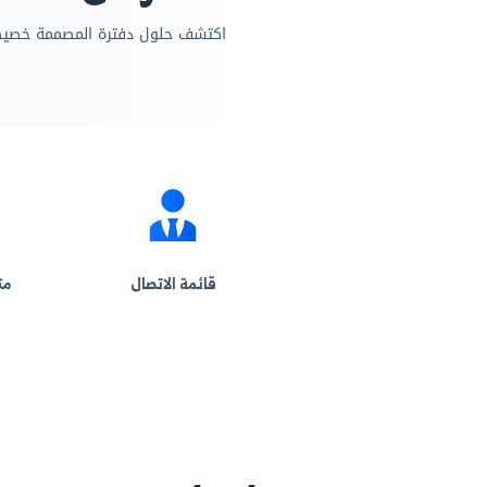
خصص
ر من 50 مجالًا
 حلول دفترة المصممة خصيصًا لنجاحك، ابدأ مع نظام يفهم