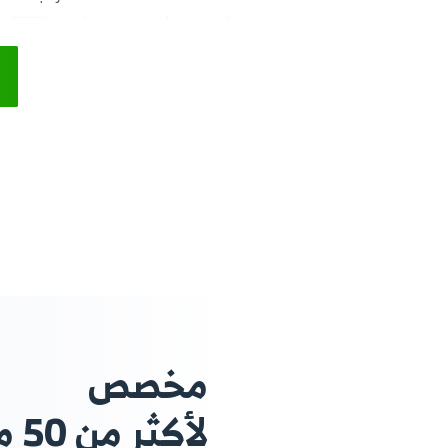
باحترافية وأدرج أنواع الرصيد على اختلافها وكذا عدد ا
الاشتراكات المطلوب سدادها من العميل، جدد الباقات من
الباقات لديك بسلاسة نظرًا للربط التلقائي بين تطبيق إد
لمراقبة أداء الباقات والأرصدة وحالاتها إل
ابدأ
تجربة مجانية
لا حاجة لبطاقة 