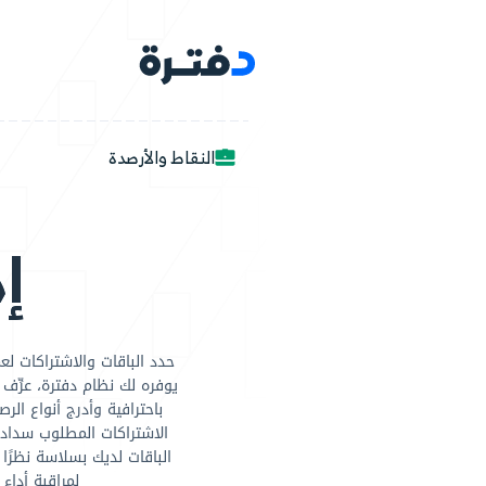
أرصدة
البرامج
مجالات ا
قاط والأرصدة
إدارة الن
حدد الباقات والاشتراكات لعملائك على هيئة أرصدة أو نقا
يوفره لك نظام دفترة، عرِّف الأنواع المختلفة من الأرصدة 