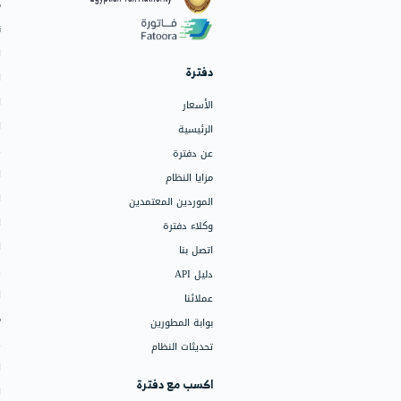
البرامج
الفواتير وعروض الأسعار
نقاط البيع (POS)
العروض