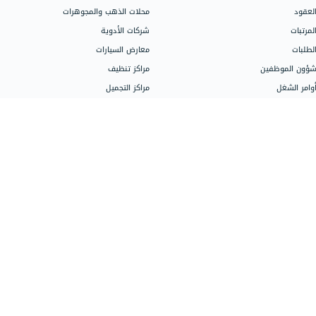
المتاجر الإلكترونية
اذهب إلى مركز
محلات الكمبيوتر
شركات الإنشاء والاستثمار العقاري
شركات المقاولات
تحدث إلى فر
الصيدليات
فريقنا جاهز ل
المكاتب والشركات الاستشارية
الباقات، الأس
شركات الشحن واللوجستيك
اتصل على 966115030301
إدارة المكاتب القانونية والمحاماة
تواصل مع المب
الجيم ومراكز اللياقة
المراكز التعليمية
خدمات دفترة ا
متاجر قطع غيار السيارات
خدمات المحاس
العيادات والمراكز الطبية
تهيئة الحساب
مراكز صيانة السيارات