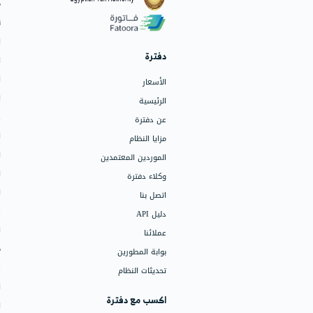
البرامج
الفواتير وعروض الأسعار
نقاط البيع (POS)
العروض