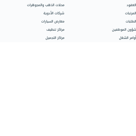
المتاجر الإلكترونية
اذهب إلى مركز
محلات الكمبيوتر
شركات الإنشاء والاستثمار العقاري
شركات المقاولات
تحدث إلى فر
الصيدليات
فريقنا جاهز ل
المكاتب والشركات الاستشارية
الباقات، الأس
شركات الشحن واللوجستيك
اتصل على 966115030301
إدارة المكاتب القانونية والمحاماة
تواصل مع المب
الجيم ومراكز اللياقة
المراكز التعليمية
خدمات دفترة ا
متاجر قطع غيار السيارات
خدمات المحاس
العيادات والمراكز الطبية
تهيئة الحساب
مراكز صيانة السيارات