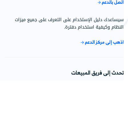
اتصل بالدعم
سيساعدك دليل الإستخدام على التعرف على جميع ميزات
النظام وكيفية استخدام دفترة.
اذهب إلى مركز الدعم
تحدث إلى فريق المبيعات
فريقنا جاهز للإجابة على استفساراتك حول الباقات، الأسعار،
وحلول دفترة المخصصة.
اتصل على 966115030301
تواصل مع المبيعات