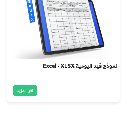
نموذج قيد اليومية Excel - XLSX
اقرأ المزيد