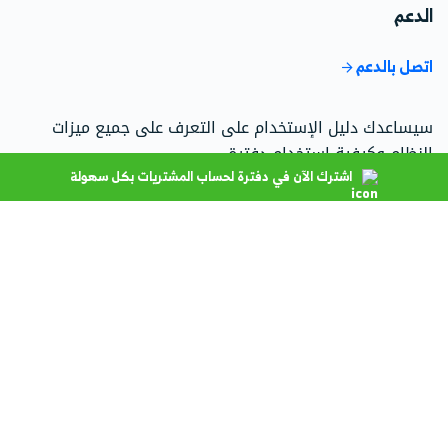
الدعم
اتصل بالدعم
سيساعدك دليل الإستخدام على التعرف على جميع ميزات
النظام وكيفية استخدام دفترة.
اشترك الآن في دفترة لحساب المشتريات بكل سهولة
اذهب إلى مركز الدعم
تحدث إلى فريق المبيعات
فريقنا جاهز للإجابة على استفساراتك حول الباقات، الأسعار،
وحلول دفترة المخصصة.
اتصل على 966115030301