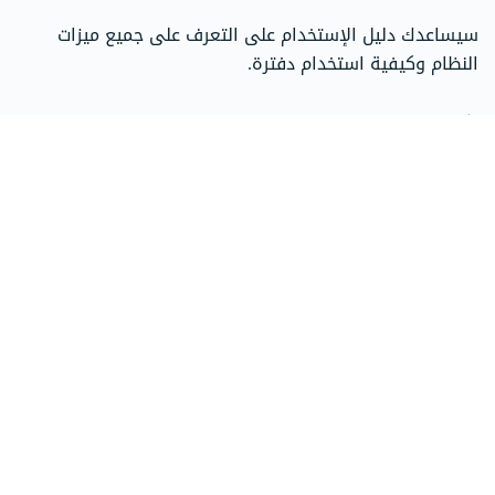
سيساعدك دليل الإستخدام على التعرف على جميع ميزات
النظام وكيفية استخدام دفترة.
اذهب إلى مركز الدعم
تحدث إلى فريق المبيعات
فريقنا جاهز للإجابة على استفساراتك حول الباقات، الأسعار،
وحلول دفترة المخصصة.
اتصل على 966115030301
تواصل مع المبيعات