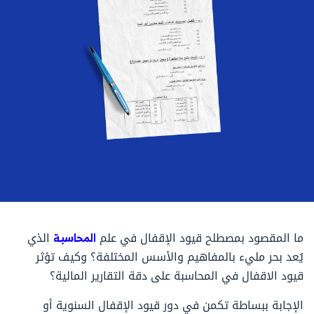
ما المقصود بمصطلح قيود الإقفال في علم
المحاسبة
الذي
يُعد بحر مليء بالمفاهيم والأسس المختلفة؟ وكيف تؤثر
قيود الاقفال في المحاسبة على دقة التقارير المالية؟
الإجابة ببساطة تكمن في دور قيود الإقفال السنوية أو