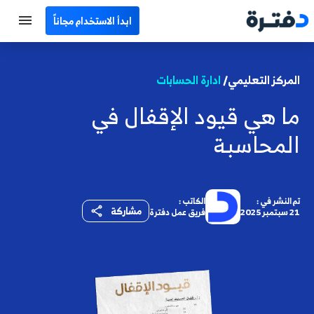
ابدأ الاستخدام مجاناً
الرئيسية
المركز التعليمي/
ادارة الحسابات
جميع الأقسام
ما هي قيود الإقفال في
نماذج محاسبية
المحاسبة
حاسبات
مصطلحات محاسبية
تم النشر في :
الكاتب :
مشاركة
21 سبتمبر 2025
فريق عمل دفترة
البرامج
اتصل بنا
EN