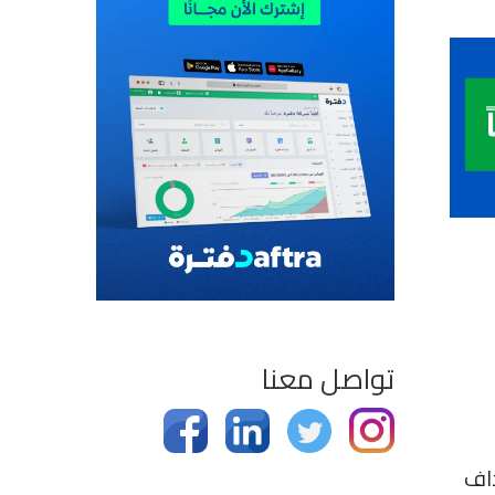
تواصل معنا
داف