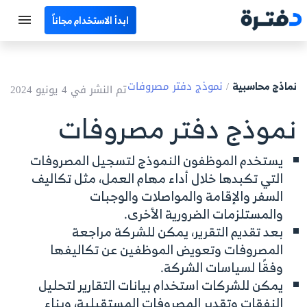
ابدأ الاستخدام مجاناً
الرئيسية
نماذج محاسبية
/
نموذج دفتر مصروفات
جميع الأقسام
تم النشر في 4 يونيو 2024
نموذج دفتر مصروفات
نماذج محاسبية
حاسبات
يستخدم الموظفون النموذج لتسجيل المصروفات
التي تكبدها خلال أداء مهام العمل، مثل تكاليف
مصطلحات محاسبية
السفر والإقامة والمواصلات والوجبات
والمستلزمات الضرورية الأخرى.
البرامج
بعد تقديم التقرير، يمكن للشركة مراجعة
المصروفات وتعويض الموظفين عن تكاليفها
اتصل بنا
وفقًا لسياسات الشركة.
يمكن للشركات استخدام بيانات التقارير لتحليل
EN
النفقات وتقدير المصروفات المستقبلية، وبناء