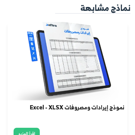
نماذج مشابهة
نموذج إيرادات ومصروفات Excel - XLSX
اقرأ المزيد