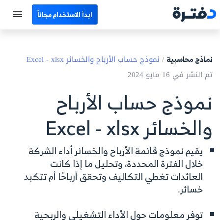
ابدأ الاستخدام مجاناً
الرئيسية
نماذج محاسبية
/
نموذج حساب الأرباح والخسائر Excel - xlsx
جميع الأقسام
تم النشر في 16 مايو 2024
نماذج محاسبية
نموذج حساب الأرباح
حاسبات
والخسائر Excel - xlsx
مصطلحات محاسبية
يقيم نموذج قائمة الأرباح والخسائر أداء الشركة
البرامج
خلال الفترة المحددة، وتحليل ما إذا كانت
العائدات تغطي التكاليف وتحقق أرباحًا أم تتكبد
اتصل بنا
خسائر.
EN
توفر معلومات حول الأداء التشغيلي والربحية