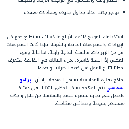
اختصار وقت واستثماره في مراجعة الأرقام وتحليلها
توفير جهد إعداد جداول جديدة ومعادلات معقدة
باستخدامك لنموذج قائمة الأرباح والخسائر، تستطيع جمع كل
الإيرادات والمصروفات الخاصة بالشركة. فإذا كانت المصروفات
أقل من الإيرادات، فالسنة المالية رابحة. أما حالة وقوع
العكس إذًا السنة خاسرة. بملء البيانات في القائمة ستعرف
لحظيًا نتائج العمل قبل خصم الضرائب وبعدها.
نماذج دفترة المحاسبية تسهل المهمة، إلا أن
البرنامج
المحاسبي
يتم المهمة بشكل لحظى. اشترك في دفترة
واحصل على تجربة متميزة تتمتع بالسلاسة من خلال واجهة
مستخدم بسيطة وخصائص متكاملة.