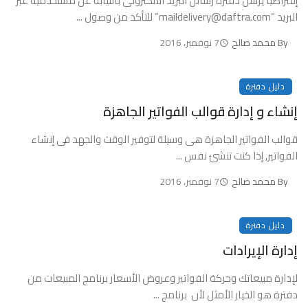
إفتراضياً يرسل دفترة رسائل البريد الألكترونى بالنيابة عن مستخدميه عبر
البريد “maildelivery@daftra.com” للتأكد من وصول ...
By
محمد صالح
7 نوفمبر، 2016
دليل دفترة
إنشاء و إدارة قوالب الفواتير الجاهزة
قوالب الفواتير الجاهزة هى وسيلة لتوفير الوقت والجهد فى إنشاء
الفواتير, إذا كنت تنشئ نفس ...
By
محمد صالح
7 نوفمبر، 2016
دليل دفترة
إدارة الإيرادات
لإدارة مبيعاتك وحركة الفواتير وعروض الأسعار برنامج المبيعات من
دفترة هو الخيار الأمثل لأن برنامج ...